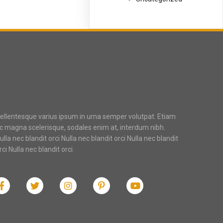
ellentesque varius ipsum in urna semper volutpat. Etiam
c magna scelerisque, sodales enim at, interdum nibh.
ulla nec blandit orci Nulla nec blandit orci Nulla nec blandit
rci Nulla nec blandit orci.