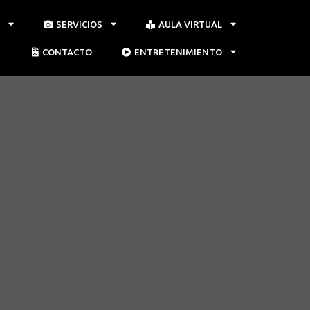
SERVICIOS
AULA VIRTUAL
CONTACTO
ENTRETENIMIENTO