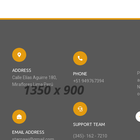
ADDRESS
P
PHONE
Calle Elías Aguirre 180,
a
+51 949767394
Miraflores Lima Perú
N
o
SUPPORT TEAM
EMAIL ADDRESS
(345)- 162 - 7210
starnawi@gmail.com