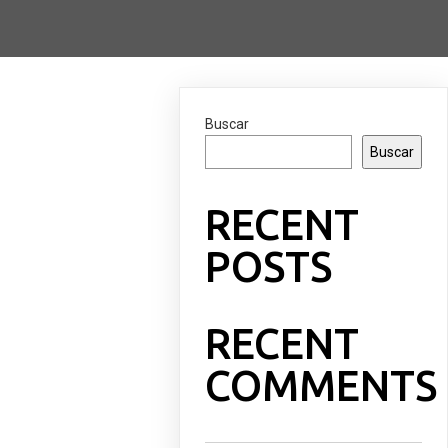
Buscar
Buscar
RECENT
POSTS
RECENT
COMMENTS