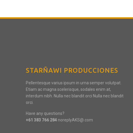
STARÑAWI PRODUCCIONES
Pellentesque varius ipsum in urna semper volutpat.
Etiam ac magna scelerisque, sodales enim at,
interdum nibh. Nulla nec blandit orci Nulla nec blandit
orci.
Have any questions?
+61 383 766 284
noreplyAKS@.com